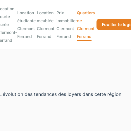
ocation
Location
Location
Prix
Quartiers
ourte
étudiante
meublée
immobilier
de
urée
Fouiller le log
Clermont-
Clermont-
Clermont-
Clermont-
lermont-
Ferrand
Ferrand
Ferrand
Ferrand
errand
 L'évolution des tendances des loyers dans cette région