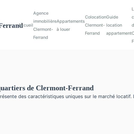
L
Agence
Colocation
Guide
c
immobilière
Appartements
Accueil
Clermont-
location
d
Clermont-
à louer
Ferrand
appartement
C
Ferrand
F
 quartiers de Clermont-Ferrand
résente des caractéristiques uniques sur le marché locatif.